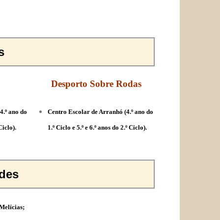
s
Desporto Sobre Rodas
4.º ano do
Centro Escolar de Arranhó (4.º ano do
Ciclo).
1.º Ciclo e 5.º e 6.º anos do 2.º Ciclo).
ades
Melícias;