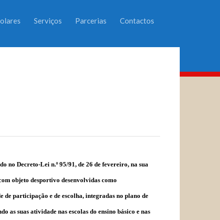
olares
Serviços
Parcerias
Contactos
o no Decreto-Lei n.º 95/91, de 26 de fevereiro, na sua
 com objeto desportivo desenvolvidas como
 de participação e de escolha, integradas no plano de
o as suas atividade nas escolas do ensino básico e nas